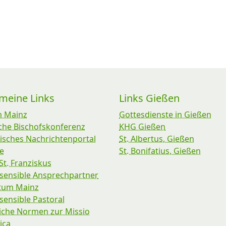
emeine Links
Links Gießen
m Mainz
Gottesdienste in Gießen
che Bischofskonferenz
KHG Gießen
isches Nachrichtenportal
St. Albertus, Gießen
e
St. Bonifatius, Gießen
St. Franziskus
sensible Ansprechpartner
stum Mainz
ensible Pastoral
iche Normen zur Missio
ica