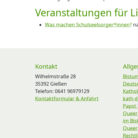
Veranstaltungen für L
Was machen Schulseelsorger*innen?
na
Kontakt
Allg
Wilhelmstraße 28
Bistu
35392 Gießen
Deuts
Telefon: 0641 96979129
Kathol
Kontaktformular & Anfahrt
kath.d
Papst 
Queer
im Bi
Queers
Rechtl