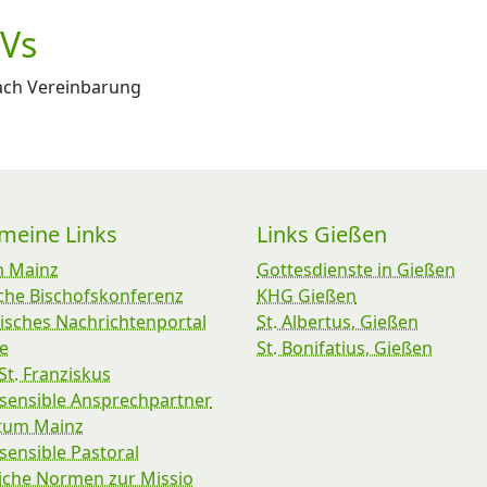
iVs
ch Vereinbarung
emeine Links
Links Gießen
m Mainz
Gottesdienste in Gießen
che Bischofskonferenz
KHG Gießen
isches Nachrichtenportal
St. Albertus, Gießen
e
St. Bonifatius, Gießen
St. Franziskus
sensible Ansprechpartner
stum Mainz
ensible Pastoral
iche Normen zur Missio